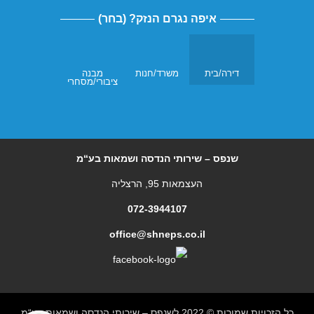
איפה נגרם הנזק? (בחר)
דירה/בית
משרד/חנות
מבנה
ציבורי/מסחרי
שנפס – שירותי הנדסה ושמאות בע“מ
העצמאות 95, הרצליה
072-3944107
office@shneps.co.il
כל הזכויות שמורות © 2022 לשנפס – שירותי הנדסה ושמאות בע“מ