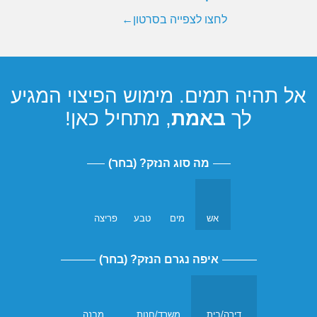
לחצו לצפייה בסרטון
←
אל תהיה תמים. מימוש הפיצוי המגיע
לך
באמת
, מתחיל כאן!
מה סוג הנזק? (בחר)
אש
מים
טבע
פריצה
איפה נגרם הנזק? (בחר)
דירה/בית
משרד/חנות
מבנה