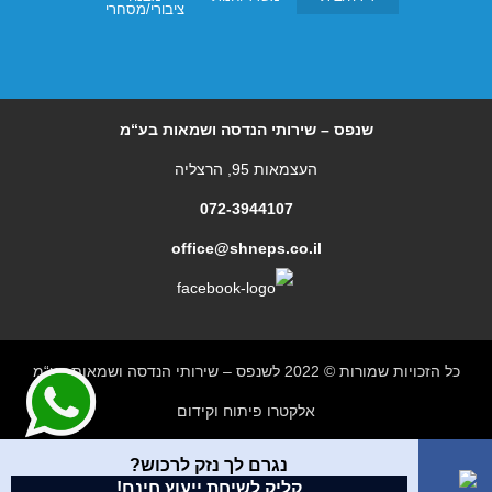
ציבורי/מסחרי
שנפס – שירותי הנדסה ושמאות בע“מ
העצמאות 95, הרצליה
072-3944107
office@shneps.co.il
כל הזכויות שמורות © 2022 לשנפס – שירותי הנדסה ושמאות בע“מ
אלקטרו פיתוח וקידום
נגרם לך נזק לרכוש?
קליק לשיחת ייעוץ חינם!